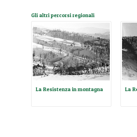
Gli altri percorsi regionali
La Resistenza in montagna
La R
Le tra
sulla 
litora
degli 