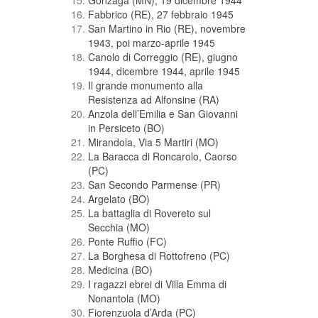
Gonzaga (MN), 19 dicembre 1944
Fabbrico (RE), 27 febbraio 1945
San Martino in Rio (RE), novembre
1943, poi marzo-aprile 1945
Canolo di Correggio (RE), giugno
1944, dicembre 1944, aprile 1945
Il grande monumento alla
Resistenza ad Alfonsine (RA)
Anzola dell’Emilia e San Giovanni
in Persiceto (BO)
Mirandola, Via 5 Martiri (MO)
La Baracca di Roncarolo, Caorso
(PC)
San Secondo Parmense (PR)
Argelato (BO)
La battaglia di Rovereto sul
Secchia (MO)
Ponte Ruffio (FC)
La Borghesa di Rottofreno (PC)
Medicina (BO)
I ragazzi ebrei di Villa Emma di
Nonantola (MO)
Fiorenzuola d’Arda (PC)