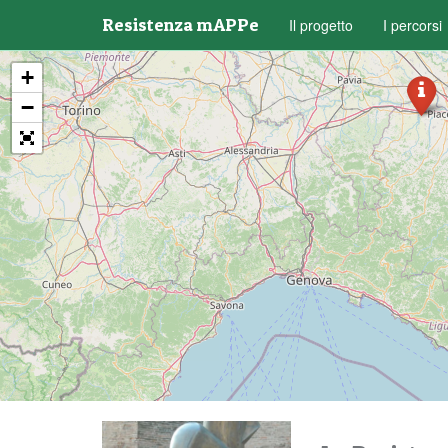
Resistenza mAPPe
Il progetto
I percorsi
+
−