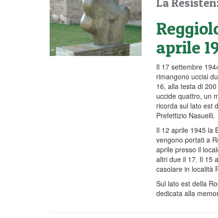
La Resisten
Reggiolo
aprile 1
Il 17 settembre 1944
rimangono uccisi due
16, alla testa di 2
uccide quattro, un mi
ricorda sul lato est
Prefettizio Nasuelli.
Il 12 aprile 1945 la
vengono portati a Re
aprile presso il loca
altri due il 17. Il 15
casolare in località 
Sul lato est della R
dedicata alla memor