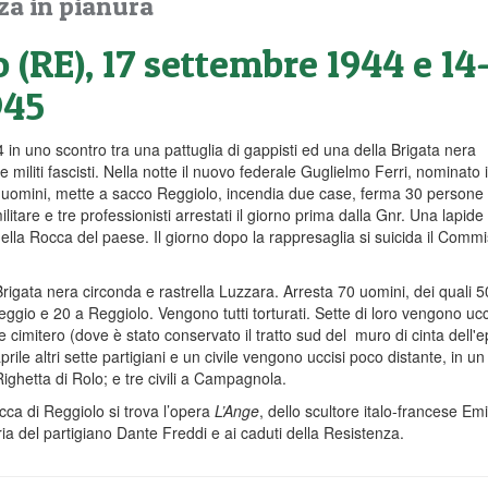
za in pianura
 (RE), 17 settembre 1944 e 14
945
 in uno scontro tra una pattuglia di gappisti ed una della Brigata nera
 militi fascisti. Nella notte il nuovo federale Guglielmo Ferri, nominato i
00 uomini, mette a sacco Reggiolo, incendia due case, ferma 30 persone
litare e tre professionisti arrestati il giorno prima dalla Gnr. Una lapide 
 della Rocca del paese. Il giorno dopo la rappresaglia si suicida il Comm
 Brigata nera circonda e rastrella Luzzara. Arresta 70 uomini, dei quali 5
ggio e 20 a Reggiolo. Vengono tutti torturati. Sette di loro vengono ucci
le cimitero (dove è stato conservato il tratto sud del muro di cinta dell'
 aprile altri sette partigiani e un civile vengono uccisi poco distante, in un
Righetta di Rolo; e tre civili a Campagnola.
occa di Reggiolo si trova l’opera
L’Ange
, dello scultore italo-francese Emil
ia del partigiano Dante Freddi e ai caduti della Resistenza.