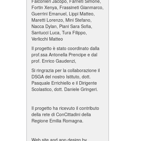
Falconieri Jacopo, Farneti Simone,
Fortin Xenya, Frassineti Gianmarco,
Guerrini Emanuel, Lippi Matteo,
Maretti Lorenzo, Mini Stefano,
Nacca Dylan, Piani Sara Sofia,
Santucci Luca, Tura Filippo,
Verlicchi Matteo
Il progetto è stato coordinato dalla
prof.ssa Antonella Prencipe e dal
prof. Enrico Gaudenzi,
Si ringrazia per la collaborazione il
DSGA del nostro Istituto, dott.
Pasquale Errichiello e il Dirigente
Scolastico, dott. Daniele Gringeri.
Il progetto ha ricevuto il contributo
della rete di ConCittadini della
Regione Emilia Romagna.
Web site and app design by