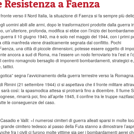
e Resistenza a Faenza
 fronte verso il Nord Italia, la situazione di Faenza si fa sempre più deli
li uomini abili alle armi, dopo le trasformazioni prodotte dalla guerra 
, un’ulteriore, profonda, modifica si ebbe con l’inizio dei bombardamen
a in guerra il 10 giugno 1940, ma è solo nel maggio del 1944, con i primi 
la città manfreda viene drasticamente segnata dal conflitto. Pochi
enza, una città di piccole dimensioni, potesse essere oggetto di impo
ronte ancora a sud di Roma, ma l’essere un nodo ferroviario tra l’est e l’
 il centro romagnolo bersaglio di imponenti bombardamenti, strategici e
 tattici.
a gotica” segna l’avvicinamento della guerra terrestre verso la Romagna
di Rimini (21 settembre 1944) ci si aspettava che il fronte militare attr
n sarà così: la spasmodica attesa si protrarrà fino a dicembre. Il fiume S
gnese, rimarrà poi, fino all’aprile 1945, il confine tra le truppe nazifasc
tutte le conseguenze del caso.
asadio e Valli: «I numerosi cimiteri di guerra alleati sparsi in molte loc
 grande cimitero tedesco al passo della Futa stanno a dimostrare l’asp
nche fra i civili ci furono molte vittime sia per i bombardamenti aerei ch