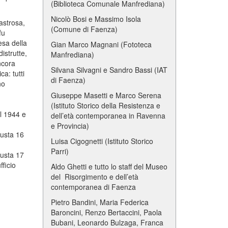
(Biblioteca Comunale Manfrediana)
Nicolò Bosi e Massimo Isola
sastrosa,
(Comune di Faenza)
fu
esa della
Gian Marco Magnani (Fototeca
istrutte,
Manfrediana)
ncora
Silvana Silvagni e Sandro Bassi (IAT
a: tutti
di Faenza)
no
Giuseppe Masetti e Marco Serena
(Istituto Storico della Resistenza e
il 1944 e
dell’età contemporanea in Ravenna
e Provincia)
busta 16
Luisa Cigognetti (Istituto Storico
Parri)
busta 17
fficio
Aldo Ghetti e tutto lo staff del Museo
del Risorgimento e dell’età
contemporanea di Faenza
Pietro Bandini, Maria Federica
Baroncini, Renzo Bertaccini, Paola
Bubani, Leonardo Bulzaga, Franca