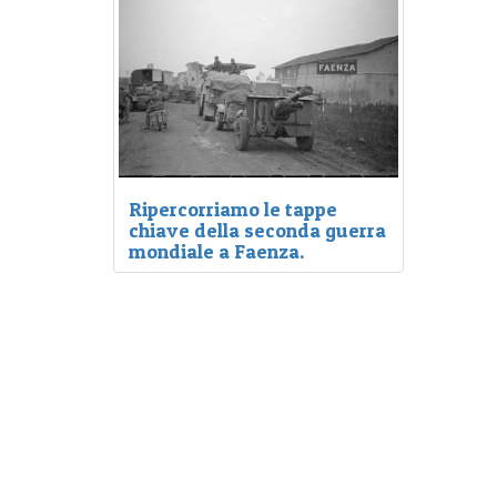
Ripercorriamo le tappe
chiave della seconda guerra
mondiale a Faenza.
Ripercorriamo virtualmente le tappe
chiave della seconda guerra
mondiale sul territorio faentino.
Durante la seconda guerra
mondiale, Faenza è stata
interessata da intensi
bombardamenti ed importanti
attacchi aerei. Il motivo? Faenza
rappresenta un importante nodo
ferroviario e strategico di