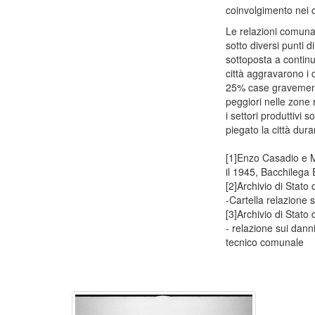
coinvolgimento nei c
Le relazioni comunal
sotto diversi punti d
sottoposta a continu
città aggravarono i 
25% case gravement
peggiori nelle zone 
i settori produttivi
piegato la città dura
[1]Enzo Casadio e Ma
il 1945, Bacchilega 
[2]Archivio di Stat
-Cartella relazione
[3]Archivio di Stat
- relazione sui dann
tecnico comunale