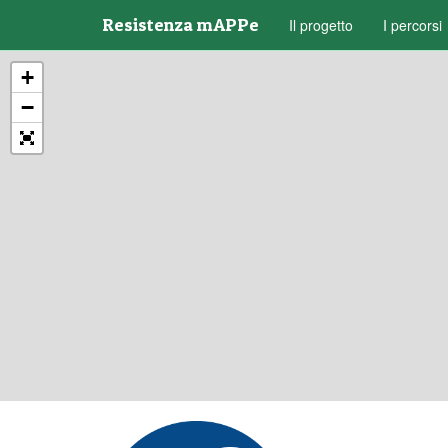
Resistenza mAPPe
Il progetto
I percorsi
+
−