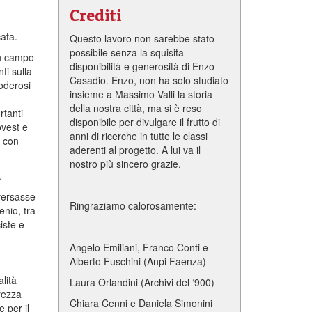
Crediti
cata.
Questo lavoro non sarebbe stato
possibile senza la squisita
in campo
disponibilità e generosità di Enzo
ti sulla
Casadio. Enzo, non ha solo studiato
poderosi
insieme a Massimo Valli la storia
della nostra città, ma si è reso
rtanti
disponibile per divulgare il frutto di
ovest e
anni di ricerche in tutte le classi
, con
aderenti al progetto. A lui va il
nostro più sincero grazie.
.
aversasse
Ringraziamo calorosamente:
enio, tra
iste e
Angelo Emiliani, Franco Conti e
Alberto Fuschini (Anpi Faenza)
alità
Laura Orlandini (Archivi del ‘900)
rezza
Chiara Cenni e Daniela Simonini
e per il