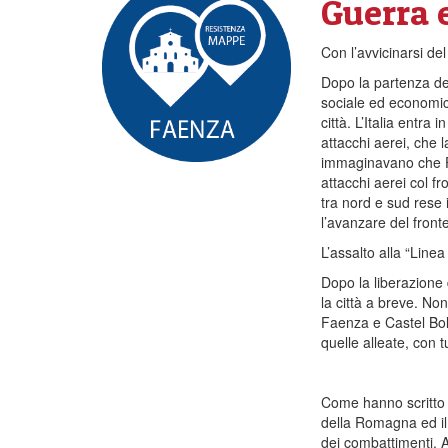
Guerra 
Con l’avvicinarsi del
Dopo la partenza deg
sociale ed economico
città. L’Italia entr
attacchi aerei, che 
immaginavano che Fa
attacchi aerei col f
tra nord e sud rese
l’avanzare del fronte,
L’assalto alla “Line
Dopo la liberazione 
la città a breve. No
Faenza e Castel Bolo
quelle alleate, con 
Come hanno scritto C
della Romagna ed il
dei combattimenti. A