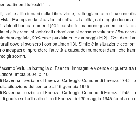
ombattimenti terrestri[1]».
i, scritte all’indomani della Liberazione, tratteggiano una situazione di
i vista. Esemplare la situazioni abitativa: «La città, dal maggio decorso, 
i, violenti bombardamenti (90 incursioni). I cannoneggiamenti per la pr
danni già grandi ai fabbricati urbani che si possono valutare: 35% case d
e danneggiate, 20% case parzialmente danneggiate[2]» Con danni a
rurali dove si svolsero i combattimenti[3]. Simile è la situazione economic
 sono incapaci di riprendere l’attività a causa dei numerosi danni che han
nte gli scontri.
ssimo Valli, La battaglia di Faenza. Immagini e vicende di guerra tra 
Editore, Imola 2004, p. 10
o di Ravenna - sezione di Faenza. Carteggio Comune di Faenza 1945 - 
 sulla situazione del comune al 15 gennaio 1945
o di Ravenna - sezione di Faenza. Carteggio Comune di Faenza 1945 - 
i di guerra sofferti dalla città di Faenza del 30 maggio 1945 redatta da u