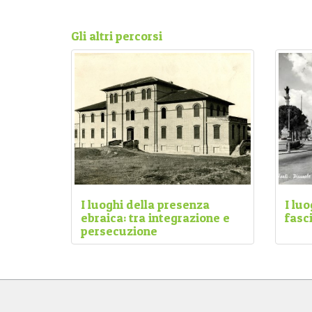
Gli altri percorsi
I luoghi della presenza
I luo
ebraica: tra integrazione e
fasc
persecuzione
Il per
Il percorso intende accompagnare i
princi
visitatori attraverso i luoghi della
totali
presenza ebraica nella storia di Forlì
edific
e raccontare come si consumò la
città 
Shoah nel nostro territorio.