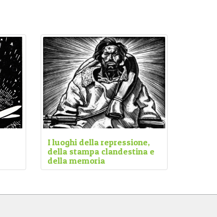
I luoghi della repressione,
della stampa clandestina e
della memoria
omenti
Attraverso le tracce del sistema
se
militare e repressivo nazifascista,
percorreremo una delle pagine più
 a
drammatiche della recente storia
della città. Un percorso, questo,