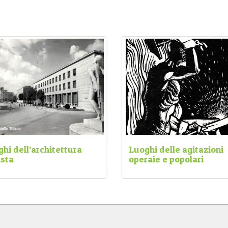
ghi dell’architettura
Luoghi delle agitazioni
ista
operaie e popolari
corso si snoda attraverso i
Il percorso fissa i principali m
pali luoghi dell’architettura
che caratterizzarono le vittorio
taria di Forlì: monumenti ed
agitazioni operaie e popolari
i costruiti per magnificare la
antifasciste del 27 marzo 1944
del Duce e ottenere consenso.
Forlì.