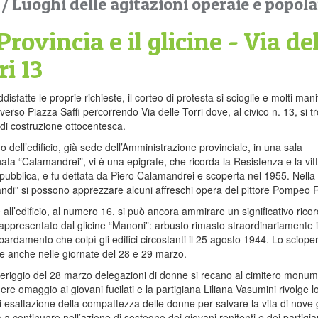
ì
/
Luoghi delle agitazioni operaie e popola
Provincia e il glicine - Via de
ri 13
disfatte le proprie richieste, il corteo di protesta si scioglie e molti mani
verso Piazza Saffi percorrendo Via delle Torri dove, al civico n. 13, si t
di costruzione ottocentesca.
no dell’edificio, già sede dell’Amministrazione provinciale, in una sala
ta “Calamandrei”, vi è una epigrafe, che ricorda la Resistenza e la vitt
pubblica, e fu dettata da Piero Calamandrei e scoperta nel 1955. Nella
ndi” si possono apprezzare alcuni affreschi opera del pittore Pompeo 
e all’edificio, al numero 16, si può ancora ammirare un significativo ricor
appresentato dal glicine “Manoni”: arbusto rimasto straordinariamente
ardamento che colpì gli edifici circostanti il 25 agosto 1944. Lo sciope
 anche nelle giornate del 28 e 29 marzo.
riggio del 28 marzo delegazioni di donne si recano al cimitero monum
ere omaggio ai giovani fucilati e la partigiana Liliana Vasumini rivolge l
i esaltazione della compattezza delle donne per salvare la vita di nove 
a a continuare nell’azione di sostegno dei giovani renitenti e dei partigia