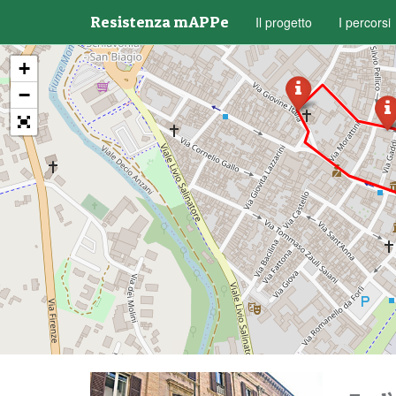
Resistenza mAPPe
Il progetto
I percorsi
+
−