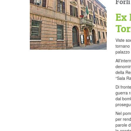
Forl
Ex 
Tor
Viste sod
tornano 
palazzo 
All’inter
denomina
della Re
“Sala Ra
Di front
guerra r
dal bomb
prosegue
Nel pome
per rend
parole d
le esort