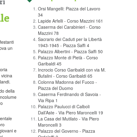
ri
Orsi Mangelli: Piazza del Lavoro
lle
34
Lapide Arfelli - Corso Mazzini 161
Caserma dei Carabinieri - Corso
Mazzini 78
Sacrario dei Caduti per la Libertà
festanti
1943-1945 - Piazza Saffi 4
rova un
Palazzo Albertini - Piazza Saffi 50
Palazzo Monte di Pietà - Corso
Garibaldi 45
oria
Incrocio Corso Garibaldi con via M.
 vicina
Bufalini - Corso Garibaldi 65
Randi.
Colonna Madonna del Fuoco -
Piazza del Duomo
do della
Caserma Ferdinando di Savoia -
 incolume
Via Ripa 1
ro
Palazzo Paulucci di Calboli
Dall’Aste - Via Piero Maroncelli 19
entale
La Casa del Mutilato - Via Piero
oro
Maroncelli 3
giovani e
Palazzo del Governo - Piazza
ni.