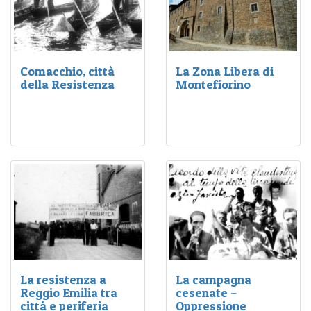
Comacchio, città
La Zona Libera di
della Resistenza
Montefiorino
Nel primo dopoguerra la
La cosiddetta “Repubblica
vita politica di Comacchio,
di Montefiorino”
forte della tradizione
dell'estate 1944 è una
garibaldina, si caratterizza
delle prime e più estese
per un’intensa vita
esperienze di zona libera.
democratica.
La resistenza a
La campagna
Reggio Emilia tra
cesenate –
città e periferia
Oppressione