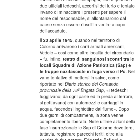
due ufficiali tedeschi, accortisi del furto e tentato
invano di minacciare i presenti per sapere il
nome del responsabile, si allontanarono dal
paese senza essere riusciti a venire a capo
dell'accaduto.
Il
23 aprile 1945
, quando nel territorio di
Colorno arrivarono i carri armati americani,
Vedole – così come altre località del circondario
– fu, infine,
teatro di sanguinosi scontri tra le
locali Squadre di Azione Patriottica (Sap) e
le truppe nazifasciste in fuga verso il Po
. Nel
vano tentativo di mettersi in salvo, come
riportato nel
Diario storico del Comando
provinciale della 78ª Brigata Sap
, «i tedeschi
fugg[ivano] da ogni parte ed in preda al terrore,
si gett[avano] con automezzi e carriaggi in
acqua, facendosi inghiottire dal fiume». Dopo
due giorni di combattimenti, la zona venne
completamente liberata. Nelle ultime azioni della
fase insurrezionale le Sap di Colorno dovettero,
tuttavia, registrare parecchi feriti, oltre alla