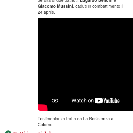
perdita di due patrioti,
Edgardo Belloni
e
Giacomo Mussini
, caduti in combattimento il
24 aprile.
Testimonianza tratta da La Resistenza a
Colorno