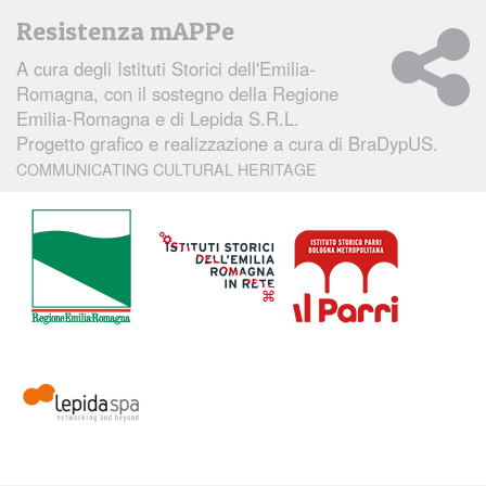
stranieri occupati durante
Resistenza mAPPe
il secondo conflitto
mondiale.
A cura degli
Istituti Storici dell'Emilia-
Romagna
, con il sostegno della Regione
Emilia-Romagna e di Lepida S.R.L.
Progetto grafico e realizzazione a cura di
BraDypUS.
COMMUNICATING CULTURAL HERITAGE