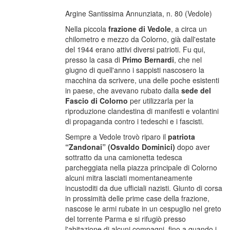
Argine Santissima Annunziata, n. 80 (Vedole)
Nella piccola
frazione di Vedole
, a circa un
chilometro e mezzo da Colorno, già dall'estate
del 1944 erano attivi diversi patrioti. Fu qui,
presso la casa di
Primo Bernardi
, che nel
giugno di quell'anno i sappisti nascosero la
macchina da scrivere, una delle poche esistenti
in paese, che avevano rubato dalla
sede del
Fascio di Colorno
per utilizzarla per la
riproduzione clandestina di manifesti e volantini
di propaganda contro i tedeschi e i fascisti.
Sempre a Vedole trovò riparo il
patriota
“Zandonai” (Osvaldo Dominici)
dopo aver
sottratto da una camionetta tedesca
parcheggiata nella piazza principale di Colorno
alcuni mitra lasciati momentaneamente
incustoditi da due ufficiali nazisti. Giunto di corsa
in prossimità delle prime case della frazione,
nascose le armi rubate in un cespuglio nel greto
del torrente Parma e si rifugiò presso
l'abitazione di alcuni compagni, fino a quando i