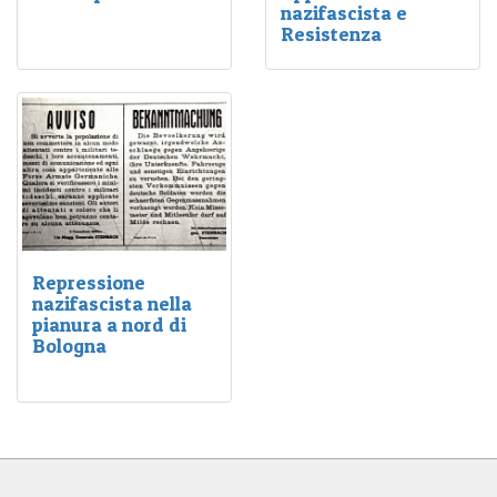
nazifascista e
L'itinerario tocca diversi
Resistenza
luoghi cittadini ed
Per l’imponente appoggio
extraurbani che
che la popolazione diede
raccontano pezzi
al movimento partigiano,
importanti della storia
questi luoghi furono teatro
della resistenza
di numerosi
reggiana.
rastrellamenti, eccidi e
soprusi.
Repressione
nazifascista nella
pianura a nord di
Bologna
Nella pianura a nord di
Bologna, tedeschi e
fascisti usarono
sistematicamente i metodi
della guerra antipartigiana
già utilizzati nei territori