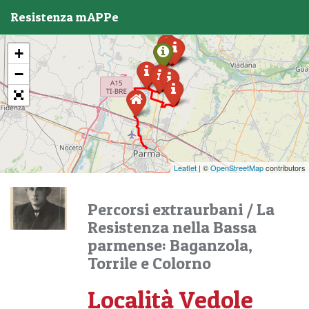
Resistenza mAPPe
+
−
Leaflet
| ©
OpenStreetMap
contributors
Percorsi extraurbani
/
La
Resistenza nella Bassa
parmense: Baganzola,
Torrile e Colorno
Località Vedole