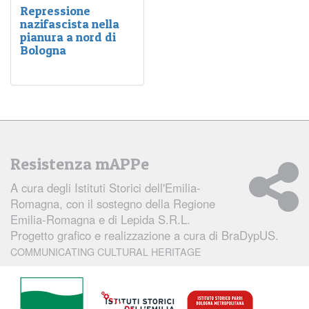
Repressione
nazifascista nella
pianura a nord di
Bologna
Nella pianura a nord di
Bologna, tedeschi e
fascisti usarono
sistematicamente i metodi
della guerra antipartigiana
già utilizzati nei territori
stranieri occupati durante
Resistenza mAPPe
il secondo conflitto
mondiale.
A cura degli
Istituti Storici dell'Emilia-
Romagna
, con il sostegno della Regione
Emilia-Romagna e di Lepida S.R.L.
Progetto grafico e realizzazione a cura di
BraDypUS.
COMMUNICATING CULTURAL HERITAGE