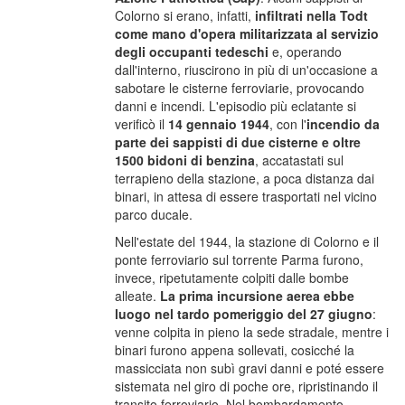
Colorno si erano, infatti,
infiltrati nella Todt
come mano d'opera militarizzata al servizio
degli occupanti tedeschi
e, operando
dall'interno, riuscirono in più di un'occasione a
sabotare le cisterne ferroviarie, provocando
danni e incendi. L'episodio più eclatante si
verificò il
14 gennaio 1944
, con l'
incendio da
parte dei sappisti di due cisterne e oltre
1500 bidoni di benzina
, accatastati sul
terrapieno della stazione, a poca distanza dai
binari, in attesa di essere trasportati nel vicino
parco ducale.
Nell'estate del 1944, la stazione di Colorno e il
ponte ferroviario sul torrente Parma furono,
invece, ripetutamente colpiti dalle bombe
alleate.
La prima incursione aerea ebbe
luogo nel tardo pomeriggio del 27 giugno
:
venne colpita in pieno la sede stradale, mentre i
binari furono appena sollevati, cosicché la
massicciata non subì gravi danni e poté essere
sistemata nel giro di poche ore, ripristinando il
transito ferroviario. Nel bombardamento,