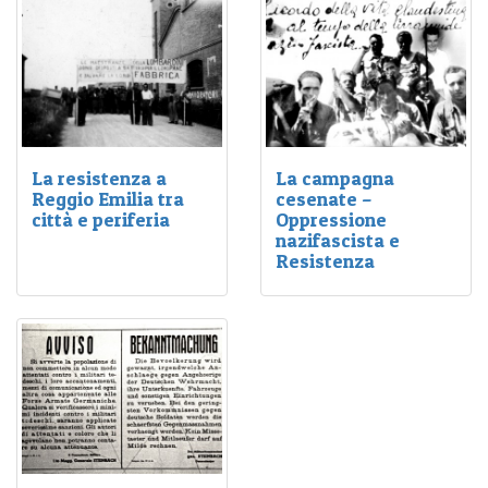
democratica.
La resistenza a
La campagna
Reggio Emilia tra
cesenate –
città e periferia
Oppressione
nazifascista e
L'itinerario tocca diversi
Resistenza
luoghi cittadini ed
Per l’imponente appoggio
extraurbani che
che la popolazione diede
raccontano pezzi
al movimento partigiano,
importanti della storia
questi luoghi furono teatro
della resistenza
di numerosi
reggiana.
rastrellamenti, eccidi e
soprusi.