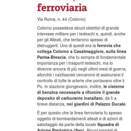
ferroviaria
Via Roma, n. 44 (Colorno)
Colorno possedeva alcuni obiettivi di grande
interesse militare per i tedeschi e, quindi, anche
per gli Alleati, che tentarono spesso di
distruggerli. Uno di questi era la
ferrovia che
collega Colorno a Casalmaggiore, sulla linea
Parma-Brescia
, che fu sempre di fondamentale
importanza per i trasporti tedeschi, ma lo
divenne ancora di più negli ultimi mesi di guerra,
allorché i nazifascisti cercarono di assicurarsi il
controllo di tutte le arterie che portavano oltre il
Po. In stazione giungevano, inoltre,
le cisterne
di benzina necessarie a rifornire il grande
deposito di carburante installato
, da lì a
breve distanza,
nei giardini di Palazzo Ducale
.
È per questo che la linea ferroviaria fu spesso
oggetto di bombardamenti alleati e di azioni di
sabotaggio da parte della locale
Squadra di
Azione Patriottica (Sap)
. Alcuni sappisti di