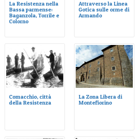
La Resistenza nella
Attraverso la Linea
Bassa parmense:
Gotica sulle orme di
Baganzola, Torrile e
Armando
Colorno
L'Appennino tra Modena
e Bologna al centro di
grandi battaglie e di una
strenua lotta di
Resistenza
Comacchio, città
La Zona Libera di
della Resistenza
Montefiorino
Nel primo dopoguerra la
La cosiddetta “Repubblica
vita politica di Comacchio,
di Montefiorino”
forte della tradizione
dell'estate 1944 è una
garibaldina, si caratterizza
delle prime e più estese
per un’intensa vita
esperienze di zona libera.