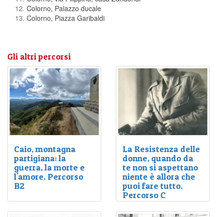
Colorno, Palazzo ducale
Colorno, Piazza Garibaldi
Gli altri percorsi
Caio, montagna
La Resistenza delle
partigiana: la
donne, quando da
guerra, la morte e
te non si aspettano
l'amore. Percorso
niente è allora che
B2
puoi fare tutto.
Percorso C
Le montagne, a guardia
La lotta dei ribelli della
delle terre poco a poco