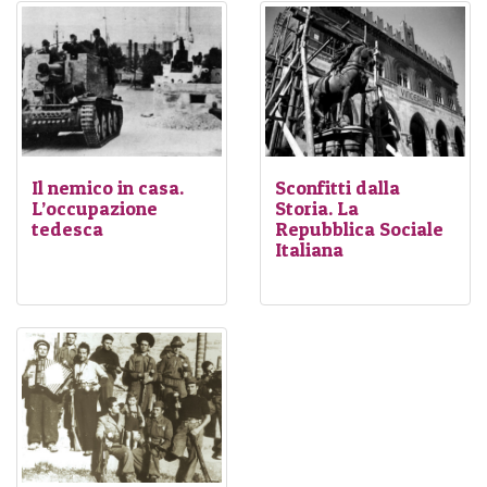
Il nemico in casa.
Sconfitti dalla
L’occupazione
Storia. La
tedesca
Repubblica Sociale
Italiana
Circa 20.000 uomini
Il
fascismo
costituivano la
forza di
repubblicano
, nato sulla
occupazione tedesca
scorta dell'occupazione
stanziata nelle tre
tedesca, non ha più il
province di Piacenza,
consenso popolare di cui
Parma e Reggio Emilia.
aveva goduto il regime
Oltre a mantenere il
fascista almeno fino
controllo del territorio,
all'entrata in guerra
partecipavano e
dell'Italia; cionondimeno, il
coordinavano le azioni più
senso di sconfitta
e
estese con contingenti