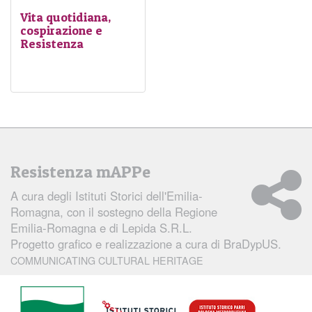
avvertito dai fascisti rende
della Wehrmacht e
Vita quotidiana,
più dura e sanguinosa la
collaborazionisti fascisti.
cospirazione e
guerra civile.
Resistenza
Il territorio piacentino si
pone in
posizione
strategica
sia per i
tedeschi, sia per gli
Alleati, e attribuisce alla
Resistenza locale un
ruolo di grande rilievo,
rendendo
costante la
Resistenza mAPPe
repressione
nazifascista sul
A cura degli
Istituti Storici dell'Emilia-
territorio
.
Romagna
, con il sostegno della Regione
Emilia-Romagna e di Lepida S.R.L.
Progetto grafico e realizzazione a cura di
BraDypUS.
COMMUNICATING CULTURAL HERITAGE