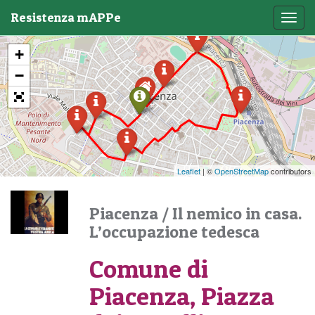
Resistenza mAPPe
Toggl
navig
+
−
Leaflet
| ©
OpenStreetMap
contributors
Piacenza
/
Il nemico in casa.
L’occupazione tedesca
Comune di
Piacenza, Piazza