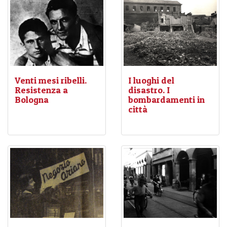
Venti mesi ribelli.
I luoghi del
Resistenza a
disastro. I
Bologna
bombardamenti in
città
Nel cuore della città, dove
Bologna subisce dal 15-
più assiduo era il controllo
16 luglio 1943
32
del territorio da parte di
bombardamenti pesanti
tedeschi e fascisti, i
sul centro cittadino
su
dirigenti politici della
quasi 100 incursioni
Resistenza bolognese si
aeree. Tale accanimento
incontravano
deriva dalla posizione
clandestinamente,
strategica della città,
organizzando una vera e
fondamentale nodo
propria guerra.
ferroviario della penisola.