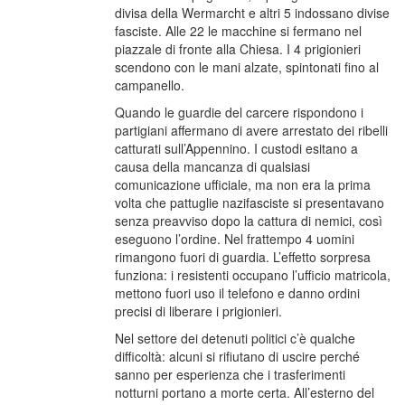
divisa della Wermarcht e altri 5 indossano divise
fasciste. Alle 22 le macchine si fermano nel
piazzale di fronte alla Chiesa. I 4 prigionieri
scendono con le mani alzate, spintonati fino al
campanello.
Quando le guardie del carcere rispondono i
partigiani affermano di avere arrestato dei ribelli
catturati sull’Appennino. I custodi esitano a
causa della mancanza di qualsiasi
comunicazione ufficiale, ma non era la prima
volta che pattuglie nazifasciste si presentavano
senza preavviso dopo la cattura di nemici, così
eseguono l’ordine. Nel frattempo 4 uomini
rimangono fuori di guardia. L’effetto sorpresa
funziona: i resistenti occupano l’ufficio matricola,
mettono fuori uso il telefono e danno ordini
precisi di liberare i prigionieri.
Nel settore dei detenuti politici c’è qualche
difficoltà: alcuni si rifiutano di uscire perché
sanno per esperienza che i trasferimenti
notturni portano a morte certa. All’esterno del