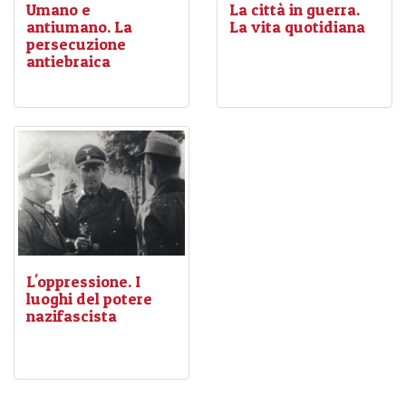
Umano e
La città in guerra.
antiumano. La
La vita quotidiana
persecuzione
Nell’autunno del 1944,
antiebraica
Bologna si trova nelle
L’introduzione della
immediate retrovie della
legislazione antisemita del
Linea Gotica, al centro del
1938 diede inizio alle
teatro di guerra:
le zone
discriminazioni, preludio
del contado sono
della persecuzione che
pericolose
e il nucleo
spesso condusse intere
urbano, già affollato di
famiglie ai campi di
profughi, accoglie anche
sterminio.
gli
sfollati
dalle
campagne.
L'oppressione. I
luoghi del potere
nazifascista
L’itinerario si snoda
attraverso il centro storico
della città, toccando
alcuni dei luoghi più