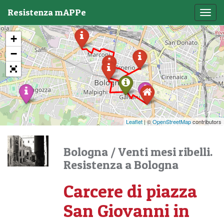
Resistenza mAPPe
Toggl
navig
+
−
Leaflet
| ©
OpenStreetMap
contributors
Bologna
/
Venti mesi ribelli.
Resistenza a Bologna
Carcere di piazza
San Giovanni in