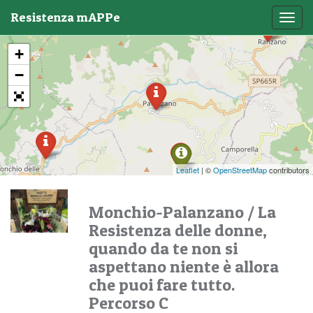
Resistenza mAPPe
Toggl
navig
+
−
Leaflet
| ©
OpenStreetMap
contributors
Monchio-Palanzano
/
La
Resistenza delle donne,
quando da te non si
aspettano niente è allora
che puoi fare tutto.
Percorso C