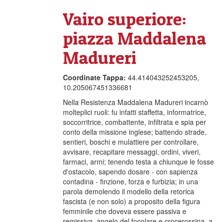
Vairo superiore:
piazza Maddalena
Madureri
Coordinate Tappa:
44.414043252453205,
10.205067451336681
Nella Resistenza Maddalena Madureri incarnò
molteplici ruoli: fu infatti staffetta, informatrice,
soccorritrice, combattente, infiltrata e spia per
conto della missione inglese; battendo strade,
sentieri, boschi e mulattiere per controllare,
avvisare, recapitare messaggi, ordini, viveri,
farmaci, armi; tenendo testa a chiunque le fosse
d'ostacolo, sapendo dosare - con sapienza
contadina - finzione, forza e furbizia; in una
parola demolendo il modello della retorica
fascista (e non solo) a proposito della figura
femminile che doveva essere passiva e
remissiva, angelo del focolare e crocerossina, a