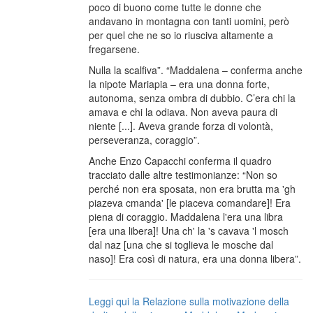
poco di buono come tutte le donne che
andavano in montagna con tanti uomini, però
per quel che ne so io riusciva altamente a
fregarsene.
Nulla la scalfiva”. “Maddalena – conferma anche
la nipote Mariapia – era una donna forte,
autonoma, senza ombra di dubbio. C’era chi la
amava e chi la odiava. Non aveva paura di
niente [...]. Aveva grande forza di volontà,
perseveranza, coraggio”.
Anche Enzo Capacchi conferma il quadro
tracciato dalle altre testimonianze: “Non so
perché non era sposata, non era brutta ma 'gh
piazeva cmanda' [le piaceva comandare]! Era
piena di coraggio. Maddalena l'era una libra
[era una libera]! Una ch' la 's cavava 'l mosch
dal naz [una che si toglieva le mosche dal
naso]! Era così di natura, era una donna libera”.
Leggi qui la Relazione sulla motivazione della