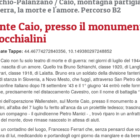
hio-Palanzano
/
Caio, montagna partigi
erra, la morte e l'amore. Percorso B2
te Caio, presso il monumen
occhialini
ate Tappe:
44.46774272840356, 10.149380297248852
 Caio non fu solo teatro di morte e di guerra: nei giorni di luglio del 194
 nascita di un amore. Quello tra Bruno Schianchi, classe 1920, di Lang
rari, classe 1918, di Lalatta. Bruno era un soldato della divisione fanter
di stanza in Slovenia, a Novo Mesto, che fuggì, attraverso San Pietro d
 confine italiano dopo l'8 settembre '43 e il 1° giugno '44 entrò nelle for
ne, precisamente nel distaccamento Cavestro, con il nome di battaglia 
ni dell'operazione Wallenstein, sul Monte Caio, presso il monumento a
ni, all'alba del 7 luglio fu ferito all'anca da un proiettile tedesco; trascin
 un compagno - il quindicenne Pietro Manici - , trovò riparo in un anfrat
 del monte, dove rimase nascosto in attesa di aiuti.
 un contadino del luogo, Francesco Ferrari che, senza pensarci due volt
ra di lui, medicandolo e portandogli ogni giorno da mangiare e da bere.