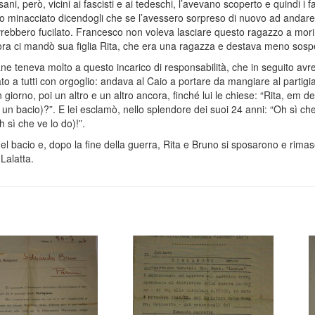
i, però, vicini ai fascisti e ai tedeschi, l’avevano scoperto e quindi i fa
o minacciato dicendogli che se l’avessero sorpreso di nuovo ad andare 
vrebbero fucilato. Francesco non voleva lasciare questo ragazzo a mori
lora ci mandò sua figlia Rita, che era una ragazza e destava meno sospe
ne teneva molto a questo incarico di responsabilità, che in seguito av
to a tutti con orgoglio: andava al Caio a portare da mangiare al partigi
un giorno, poi un altro e un altro ancora, finché lui le chiese: “Rita, em d
 un bacio)?”. E lei esclamò, nello splendore dei suoi 24 anni: “Oh sì che
 sì che ve lo do)!”.
l bacio e, dopo la fine della guerra, Rita e Bruno si sposarono e rimas
Lalatta.