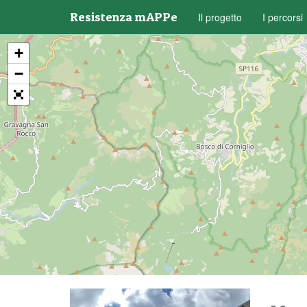
Resistenza mAPPe
Il progetto
I percorsi
+
−