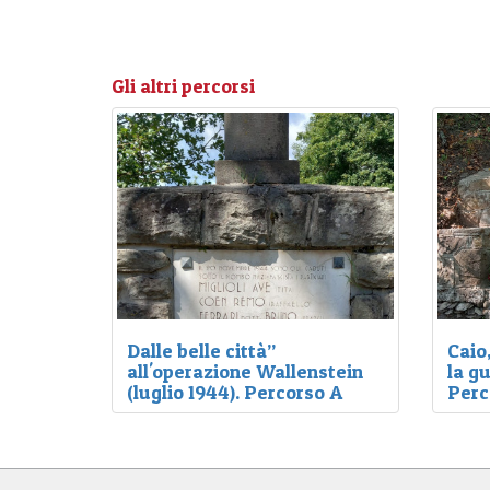
Gli altri percorsi
Dalle belle città”
Caio
all'operazione Wallenstein
la gu
(luglio 1944). Percorso A
Perc
Nei 20 mesi della Resistenza,
Le mon
quando la guerra totale giunse
poco a
anche in questi luoghi, molti altri e
nazifa