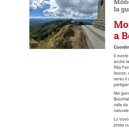
Monc
la gu
Mon
a B
Coordin
Il monte
anche la
Rita Fer
Isonzo, 
verso il
partigia
Nei gior
Bocchiali
valle da
naturale
Lo trovò
prese cu