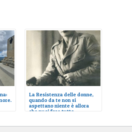
na:
La Resistenza delle donne,
more.
quando da te non si
aspettano niente è allora
che puoi fare tutto.
erre
Percorso C
lo dei
La lotta dei ribelli della montagna fu
possibile anche grazie alla