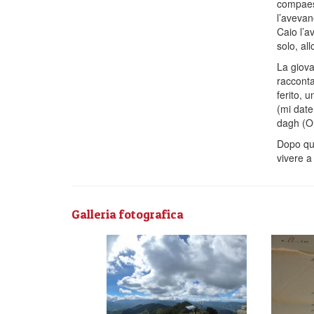
compaesan
l’avevan
Caio l’a
solo, al
La giova
racconta
ferito, 
(mi date
dagh (Oh
Dopo que
vivere a 
Galleria fotografica