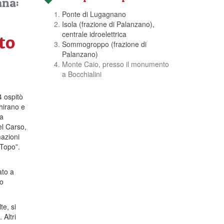
ana:
Ponte di Lugagnano
Isola (frazione di Palanzano),
centrale idroelettrica
to
Sommogroppo (frazione di
Palanzano)
Monte Caio, presso il monumento
a Bocchialini
4 ospitò
hirano e
ia
el Carso,
mazioni
“Topo”.
ato a
to
e, si
 Altri