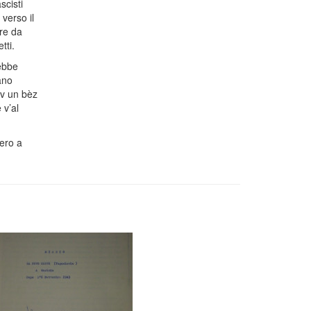
scisti
verso il
re da
tti.
rebbe
ano
ev un bèz
 v’al
ero a