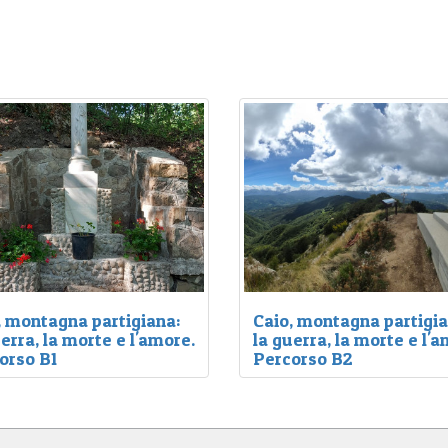
, montagna partigiana:
Caio, montagna partigia
erra, la morte e l'amore.
la guerra, la morte e l'a
orso B1
Percorso B2
tagne, a guardia delle terre
Le montagne, a guardia delle t
 poco sottratte al controllo dei
poco a poco sottratte al control
scisti, racchiusero e
nazifascisti, racchiusero e