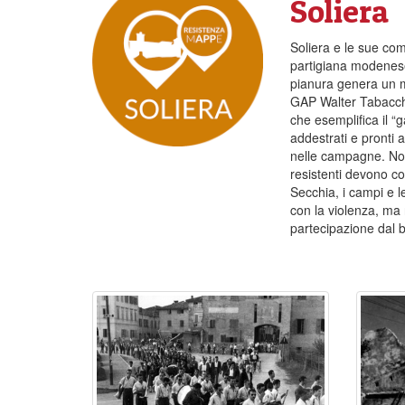
Soliera
Soliera e le sue co
partigiana modenese
pianura genera un m
GAP Walter Tabacchi
che esemplifica il “
addestrati e pronti 
nelle campagne. Non
resistenti devono co
Secchia, i campi e le
con la violenza, ma r
partecipazione dal 