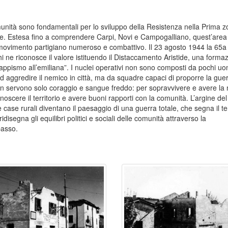
munità sono fondamentali per lo sviluppo della Resistenza nella Prima 
. Estesa fino a comprendere Carpi, Novi e Campogalliano, quest’area
ovimento partigiano numeroso e combattivo. Il 23 agosto 1944 la 65a
 ne riconosce il valore istituendo il Distaccamento Aristide, una forma
gappismo all’emiliana”. I nuclei operativi non sono composti da pochi u
ad aggredire il nemico in città, ma da squadre capaci di proporre la guer
 servono solo coraggio e sangue freddo: per sopravvivere e avere la 
noscere il territorio e avere buoni rapporti con la comunità. L’argine del
 case rurali diventano il paesaggio di una guerra totale, che segna il ter
idisegna gli equilibri politici e sociali delle comunità attraverso la
basso.