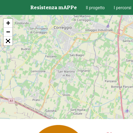
Resistenza mAPPe
Il progetto
I percorsi
+
−