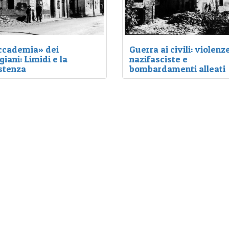
ccademia» dei
Guerra ai civili: violenz
giani: Limidi e la
nazifasciste e
stenza
bombardamenti alleati