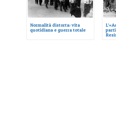
Normalità distorta: vita
L’«A
quotidiana e guerra totale
parti
Resi