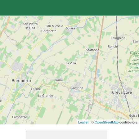
Leaflet
| ©
OpenStreetMap
contributors