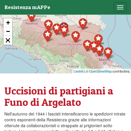
Resistenza mAPPe
Toggl
navig
+
−
Leaflet
| ©
OpenStreetMap
contributors
Uccisioni di partigiani a
Funo di Argelato
Nell'autunno del 1944 i fascisti intensificarono le spedizioni mirate
contro esponenti della Resistenza grazie alle informazioni
ottenute da collaborazionisti o strappate ai prigionieri sotto