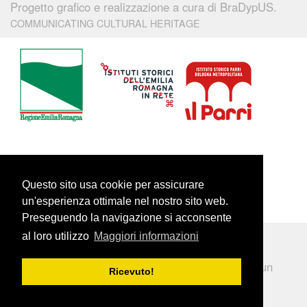
Progetto grafico e realizzazione a cura di
BraDypUS.
COMMUNICATING CULTURAL HERITAGE
Questo sito usa cookie per assicurare
un'esperienza ottimale nel nostro sito web.
Preseguendo la navigazione si acconsente
al loro utilizzo
Maggiori informazioni
Per informazioni e segnalazioni:
info@900-er.it
.
Questo portale è stato realizzato con
BraDyCMS
un
Ricevuto!
software libero e
open-source
.