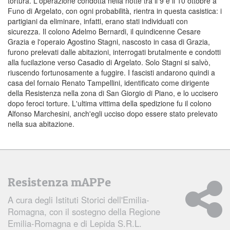
tortura. L'operazione condotta nella notte tra il 9 e il 10 ottobre a
Funo di Argelato, con ogni probabilità, rientra in questa casistica: i
partigiani da eliminare, infatti, erano stati individuati con
sicurezza. Il colono Adelmo Bernardi, il quindicenne Cesare
Grazia e l'operaio Agostino Stagni, nascosto in casa di Grazia,
furono prelevati dalle abitazioni, interrogati brutalmente e condotti
alla fucilazione verso Casadio di Argelato. Solo Stagni si salvò,
riuscendo fortunosamente a fuggire. I fascisti andarono quindi a
casa del fornaio Renato Tampellini, identificato come dirigente
della Resistenza nella zona di San Giorgio di Piano, e lo uccisero
dopo feroci torture. L'ultima vittima della spedizione fu il colono
Alfonso Marchesini, anch'egli ucciso dopo essere stato prelevato
nella sua abitazione.
Resistenza mAPPe
A cura degli
Istituti Storici dell'Emilia-
Romagna
, con il sostegno della Regione
Emilia-Romagna e di Lepida S.R.L.