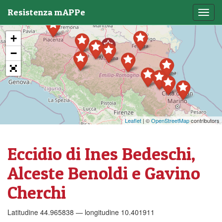
Resistenza mAPPe
Toggl
navig
+
−
Leaflet
| ©
OpenStreetMap
contributors
Eccidio di Ines Bedeschi,
Alceste Benoldi e Gavino
Cherchi
Latitudine 44.965838 — longitudine 10.401911