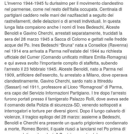
L'inverno 1944-1945 fu durissimo per il movimento clandestino
nel parmense, come nel resto dell'Italia occupata. Centinaia di
partigiani caddero nelle mani dei nazifascisti a seguito dei
rastrellamenti, delle delazioni o di arresti individuali. In questa
lunga lista compaiono anche i nomi di Ines Bedeschi, Alceste
Benoldi e Gavino Cherchi, arrestati separatamente, trucidati la
sera del 28 marzo 1945 a Sacca di Colorno e gettati nelle fredde
acque del Po. Ines Bedeschi “Bruna” nata a Conselice (Ravenna)
nel 1914 era arrivata a Parma nell'estate del 1944 su richiesta
ufficiale del Cumer (Comando unificato militare Emilia-Romagna)
e qui aveva svolto l'importante compito di staffetta, subendo
l'arresto il 23 febbraio 1945. Alceste Benoldi, nato a Parma nel
1909, artificiere dell'esercito, fu arrestato a Milano, dove operava
clandestinamente. Gavino Cherchi, sardo nato a Ittireddu
(Sassari) nel 1911, professore al Liceo “Romagnosi” di Parma,
era capo del Servizio Informazioni Partigiano. I tre dopo l'arresto
furono portati presso il famigerato Palazzo Rolli, dove aveva sede
il comando della Polizia di sicurezza-SD, venendo sottoposti a
interrogatori e torture per diversi giorni. Dopo il lungo calvario di
violenze, il tragico epilogo del 28 marzo: assieme a Bedeschi,
Benoldi e Cherchi era presente un quarto prigioniero condannato
a morte, Romeo Bonini, il quale riuscì a lanciarsi nel Po prima di