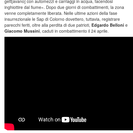
gett[avano] con automezzi e carriaggi in acqua, facendosi
inghiottire dal fiume». Dopo due giorni di combattimenti, la zona
venne completamente liberata. Nelle ultime azioni della fase
insurrezionale le Sap di Colorno dovettero, tuttavia, registrare
parecchi feriti, oltre alla perdita di due patrioti,
Edgardo Belloni
e
Giacomo Mussini
, caduti in combattimento il 24 aprile.