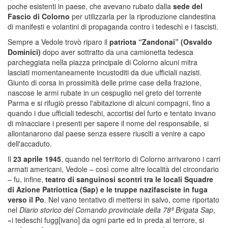
poche esistenti in paese, che avevano rubato dalla
sede del
Fascio di Colorno
per utilizzarla per la riproduzione clandestina
di manifesti e volantini di propaganda contro i tedeschi e i fascisti.
Sempre a Vedole trovò riparo il
patriota “Zandonai” (Osvaldo
Dominici)
dopo aver sottratto da una camionetta tedesca
parcheggiata nella piazza principale di Colorno alcuni mitra
lasciati momentaneamente incustoditi da due ufficiali nazisti.
Giunto di corsa in prossimità delle prime case della frazione,
nascose le armi rubate in un cespuglio nel greto del torrente
Parma e si rifugiò presso l'abitazione di alcuni compagni, fino a
quando i due ufficiali tedeschi, accortisi del furto e tentato invano
di minacciare i presenti per sapere il nome del responsabile, si
allontanarono dal paese senza essere riusciti a venire a capo
dell'accaduto.
Il
23 aprile 1945
, quando nel territorio di Colorno arrivarono i carri
armati americani, Vedole – così come altre località del circondario
– fu, infine,
teatro di sanguinosi scontri tra le locali Squadre
di Azione Patriottica (Sap) e le truppe nazifasciste in fuga
verso il Po
. Nel vano tentativo di mettersi in salvo, come riportato
nel
Diario storico del Comando provinciale della 78ª Brigata Sap
,
«i tedeschi fugg[ivano] da ogni parte ed in preda al terrore, si